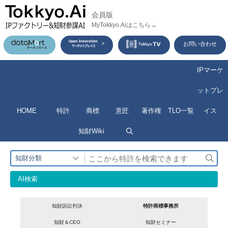
コ
会員版
ン
MyTokkyo.Aiはこちら→
テ
お問い合わせ
ン
ツ
IPマーケ
へ
ットプレ
ス
HOME
特許
商標
意匠
著作権
TLO一覧
イス
キ
ッ
知財Wiki
プ
検
知財分類
索
AI検索
知財訴訟判決
特許商標事務所
知財＆CEO
知財セミナー