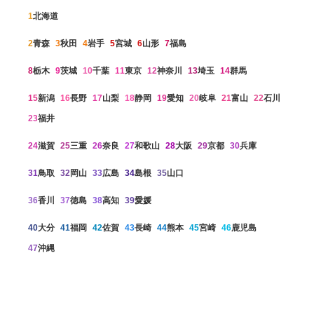
1
北海道
2
青森
3
秋田
4
岩手
5
宮城
6
山形
7
福島
8
栃木
9
茨城
10
千葉
11
東京
12
神奈川
13
埼玉
14
群馬
15
新潟
16
長野
17
山梨
18
静岡
19
愛知
20
岐阜
21
富山
22
石川
23
福井
24
滋賀
25
三重
26
奈良
27
和歌山
28
大阪
29
京都
30
兵庫
31
鳥取
32
岡山
33
広島
34
島根
35
山口
36
香川
37
徳島
38
高知
39
愛媛
40
大分
41
福岡
42
佐賀
43
長崎
44
熊本
45
宮崎
46
鹿児島
47
沖縄