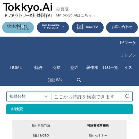
コ
会員版
ン
MyTokkyo.Aiはこちら→
テ
お問い合わせ
ン
ツ
IPマーケ
へ
ットプレ
ス
HOME
特許
商標
意匠
著作権
TLO一覧
イス
キ
ッ
知財Wiki
プ
検
知財分類
索
AI検索
知財訴訟判決
特許商標事務所
知財＆CEO
知財セミナー