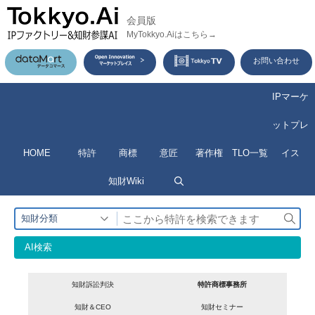
コ
会員版
ン
MyTokkyo.Aiはこちら→
テ
お問い合わせ
ン
ツ
IPマーケ
へ
ットプレ
ス
HOME
特許
商標
意匠
著作権
TLO一覧
イス
キ
ッ
知財Wiki
プ
検
知財分類
索
AI検索
知財訴訟判決
特許商標事務所
知財＆CEO
知財セミナー