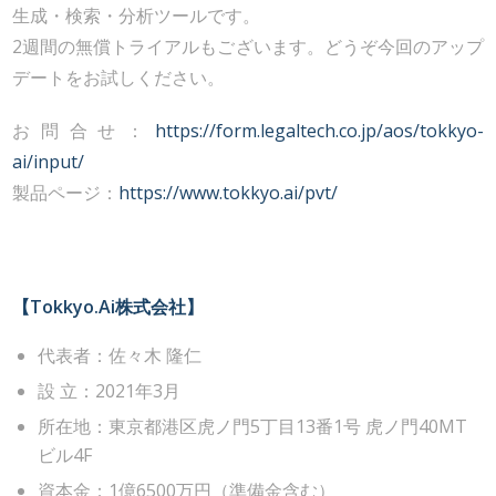
生成・検索・分析ツールです。
2週間の無償トライアルもございます。どうぞ今回のアップ
デートをお試しください。
お問合せ：
https://form.legaltech.co.jp/aos/tokkyo-
ai/input/
製品ページ：
https://www.tokkyo.ai/pvt/
【Tokkyo.Ai株式会社】
代表者：佐々木 隆仁
設 立：2021年3月
所在地：東京都港区虎ノ門5丁目13番1号 虎ノ門40MT
ビル4F
資本金：1億6500万円（準備金含む）