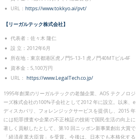
URL：
https://www.tokkyo.ai/pvt/
【リーガルテック株式会社】
代表者：佐々木 隆仁
設 立：2012年6月
所在地：東京都港区虎ノ門5-13-1 虎ノ門40MTビル4F
資本金：5,100万円
URL：
https://www.LegalTech.co.jp/
1995年創業のリーガルテックの老舗企業、AOS テクノロジ
ーズ株式会社の100%子会社として2012 年に設立。以来、e
ディスカバリ、フォレンジックサービスを提供し、2015 年
には犯罪捜査や企業の不正検証の技術で国民生活の向上に
著しく貢献したとして、第10 回ニッポン新事業創出大賞で
「経済産業大臣賞」を受賞。今後は、日本でも本格化する