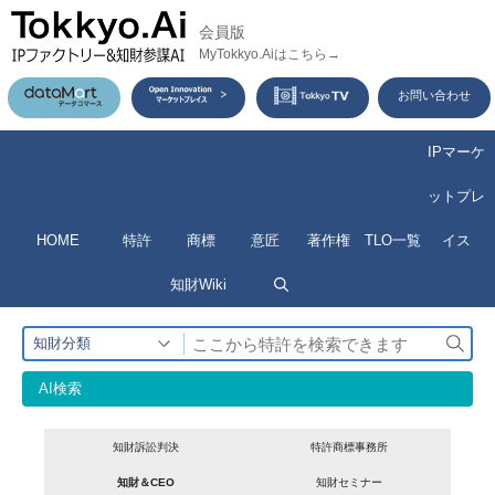
コ
会員版
ン
MyTokkyo.Aiはこちら→
テ
お問い合わせ
ン
ツ
IPマーケ
へ
ットプレ
ス
HOME
特許
商標
意匠
著作権
TLO一覧
イス
キ
ッ
知財Wiki
プ
検
知財分類
索
AI検索
知財訴訟判決
特許商標事務所
知財＆CEO
知財セミナー