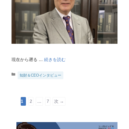
現在から遡る …
続きを読む
カ
知財＆CEOインタビュー
テ
ゴ
リ
ー
ペ
ペ
ペ
1
2
…
7
次
→
ー
ー
ー
ジ
ジ
ジ