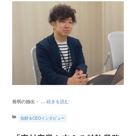
発明の抽出・ …
続きを読む
カ
知財＆CEOインタビュー
テ
ゴ
リ