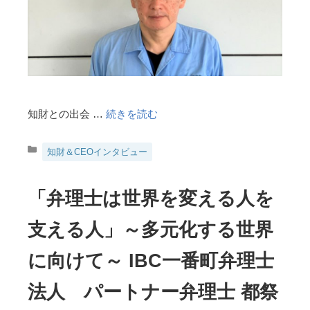
知財との出会 …
続きを読む
カ
知財＆CEOインタビュー
テ
ゴ
リ
「弁理士は世界を変える人を
ー
支える人」～多元化する世界
に向けて～ IBC一番町弁理士
法人 パートナー弁理士 都祭