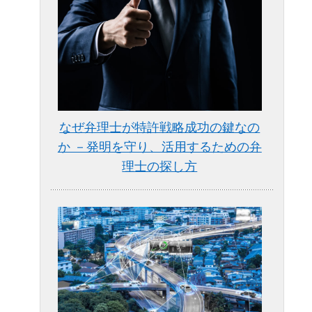
なぜ弁理士が特許戦略成功の鍵なの
か －発明を守り、活用するための弁
理士の探し方