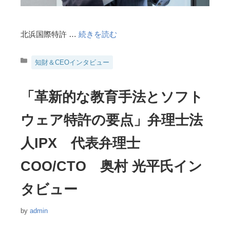
北浜国際特許 …
続きを読む
カ
知財＆CEOインタビュー
テ
ゴ
リ
「革新的な教育手法とソフト
ー
ウェア特許の要点」弁理士法
人IPX 代表弁理士
COO/CTO 奥村 光平氏イン
タビュー
by
admin