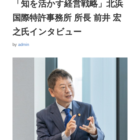
「知を活かす経営戦略」北浜
ー
国際特許事務所 所長 前井 宏
之氏インタビュー
by
admin