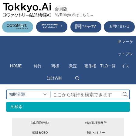
コ
会員版
ン
MyTokkyo.Aiはこちら→
テ
お問い合わせ
ン
ツ
IPマーケ
へ
ットプレ
ス
HOME
特許
商標
意匠
著作権
TLO一覧
イス
キ
ッ
知財Wiki
プ
検
知財分類
索
AI検索
知財訴訟判決
特許商標事務所
知財＆CEO
知財セミナー