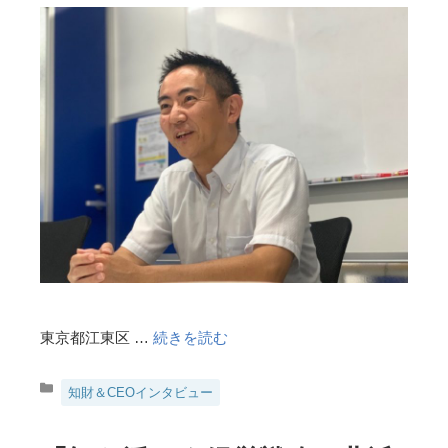
東京都江東区 …
続きを読む
カ
知財＆CEOインタビュー
テ
ゴ
リ