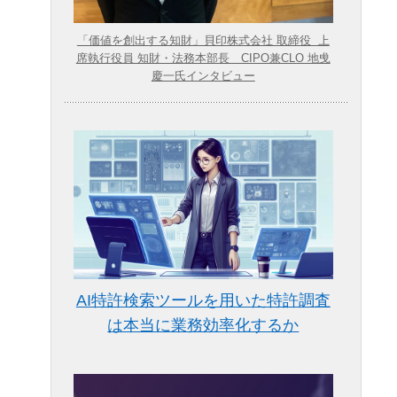
「価値を創出する知財」貝印株式会社 取締役 上
席執行役員 知財・法務本部長 CIPO兼CLO 地曵
慶一氏インタビュー
AI特許検索ツールを用いた特許調査
は本当に業務効率化するか