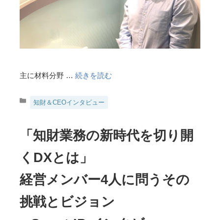
主に材料分野 …
続きを読む
カ
知財＆CEOインタビュー
テ
ゴ
リ
「知財業務の新時代を切り開
ー
くDXとは」
経営メンバー4人に問うその
挑戦とビジョン