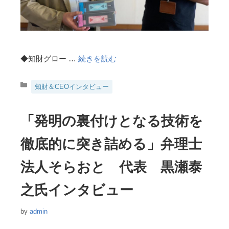
◆知財グロー …
続きを読む
カ
知財＆CEOインタビュー
テ
ゴ
リ
「発明の裏付けとなる技術を
ー
徹底的に突き詰める」弁理士
法人そらおと 代表 黒瀬泰
之氏インタビュー
by
admin