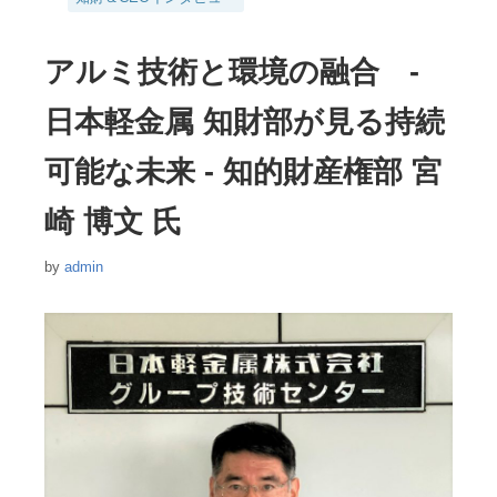
テ
ゴ
リ
アルミ技術と環境の融合 ‐
ー
日本軽金属 知財部が見る持続
可能な未来 ‐ 知的財産権部 宮
崎 博文 氏
by
admin