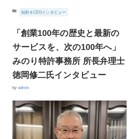
カ
知財＆CEOインタビュー
テ
ゴ
リ
「創業100年の歴史と最新の
ー
サービスを、次の100年へ」
みのり特許事務所 所長弁理士
徳岡修二氏インタビュー
by
admin