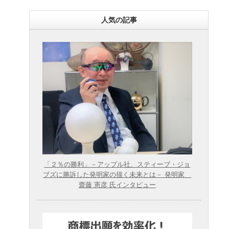
人気の記事
「２％の勝利」－アップル社、スティーブ・ジョ
ブズに勝訴した発明家の描く未来とは－ 発明家
齋藤 憲彦 氏インタビュー