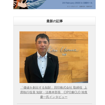
最新の記事
「価値を創出する知財」貝印株式会社 取締役 上
席執行役員 知財・法務本部長 CIPO兼CLO 地曵
慶一氏インタビュー