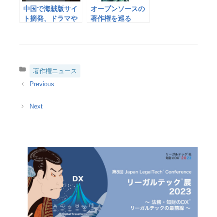
中国で海賊版サイ
オープンソースの
ト摘発、ドラマや
著作権を巡る
映画２万本…知財
ElasticとAmazon
重視アピールか
との闘い
カ
著作権ニュース
テ
ゴ
リ
ー