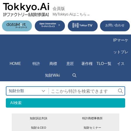
コ
会員版
ン
MyTokkyo.Aiはこちら→
テ
お問い合わせ
ン
ツ
IPマーケ
へ
ットプレ
ス
HOME
特許
商標
意匠
著作権
TLO一覧
イス
キ
ッ
知財Wiki
プ
検
知財分類
索
AI検索
知財訴訟判決
特許商標事務所
知財＆CEO
知財セミナー