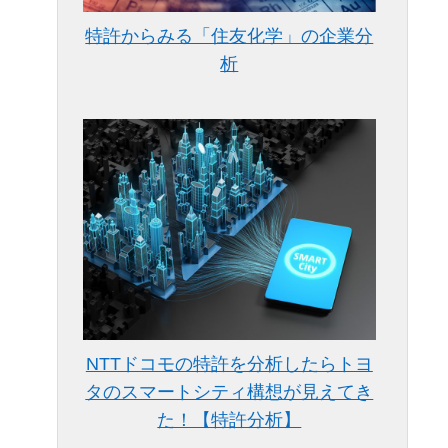
特許からみる「住友化学」の企業分
析
NTTドコモの特許を分析したらトヨ
タのスマートシティ構想が見えてき
た！【特許分析】