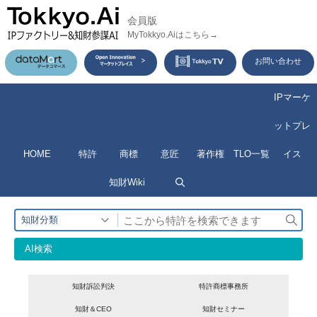
コ
会員版
ン
MyTokkyo.Aiはこちら→
テ
お問い合わせ
ン
ツ
IPマーケ
へ
ットプレ
ス
HOME
特許
商標
意匠
著作権
TLO一覧
イス
キ
ッ
知財Wiki
プ
検
知財分類
索
AI検索
知財訴訟判決
特許商標事務所
知財＆CEO
知財セミナー