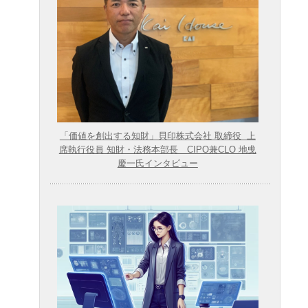
「価値を創出する知財」貝印株式会社 取締役 上
席執行役員 知財・法務本部長 CIPO兼CLO 地曵
慶一氏インタビュー