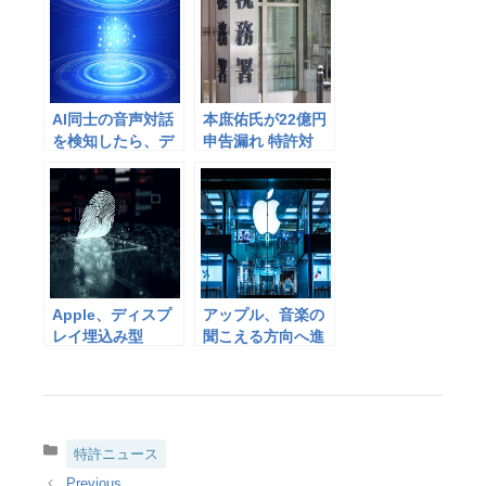
AI同士の音声対話
本庶佑氏が22億円
を検知したら、デ
申告漏れ 特許対
ジタルデータ通信
価、供託でも課税
へ切り替える技術–
特許出願
Apple、ディスプ
アップル、音楽の
レイ埋込み型
聞こえる方向へ進
Touch ID実現に繋
むと目的地に到着
がる特許を取得
するナビゲーショ
ン–特許を出願
カ
特許ニュース
テ