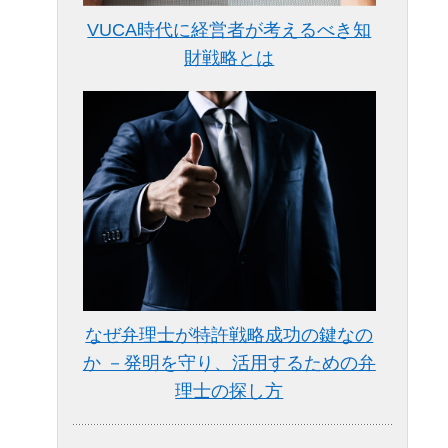
VUCA時代に経営者が考えるべき知
財戦略とは
なぜ弁理士が特許戦略成功の鍵なの
か －発明を守り、活用するための弁
理士の探し方