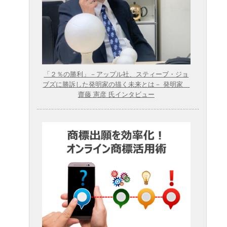
「２％の勝利」－アップル社、スティーブ・ジョ
ブズに勝訴した発明家の描く未来とは－ 発明家
齋藤 憲彦 氏インタビュー