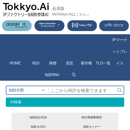
コ
会員版
ン
MyTokkyo.Aiはこちら→
テ
お問い合わせ
ン
ツ
IPマーケ
へ
ットプレ
ス
HOME
特許
商標
意匠
著作権
TLO一覧
イス
キ
ッ
知財Wiki
プ
検
知財分類
索
AI検索
知財訴訟判決
特許商標事務所
知財＆CEO
知財セミナー