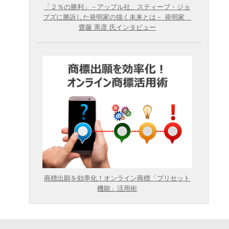
「２％の勝利」－アップル社、スティーブ・ジョ
ブズに勝訴した発明家の描く未来とは－ 発明家
齋藤 憲彦 氏インタビュー
商標出願を効率化！オンライン商標「プリセット
機能」活用術