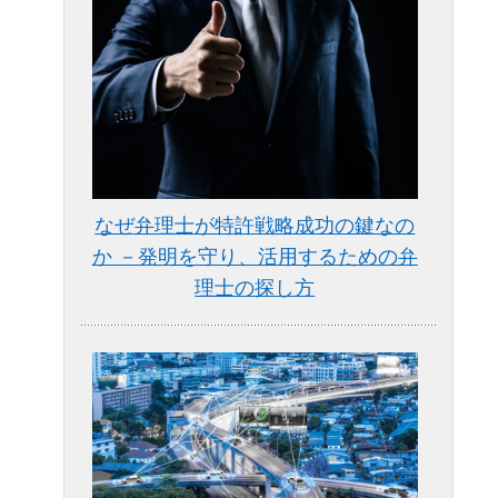
なぜ弁理士が特許戦略成功の鍵なの
か －発明を守り、活用するための弁
理士の探し方