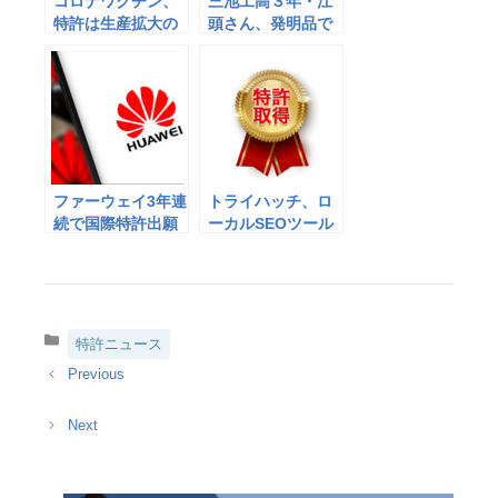
コロナワクチン、
三池工高３年・江
特許は生産拡大の
頭さん、発明品で
障壁でない＝製薬
特許取得 安全な
関連団体
「コンパクトハサ
ミ」 ／福岡
ファーウェイ3年連
トライハッチ、ロ
続で国際特許出願
ーカルSEOツール
件数第1位に
「MEOチェキ」に
て特許を取得
カ
特許ニュース
テ
ゴ
リ
ー