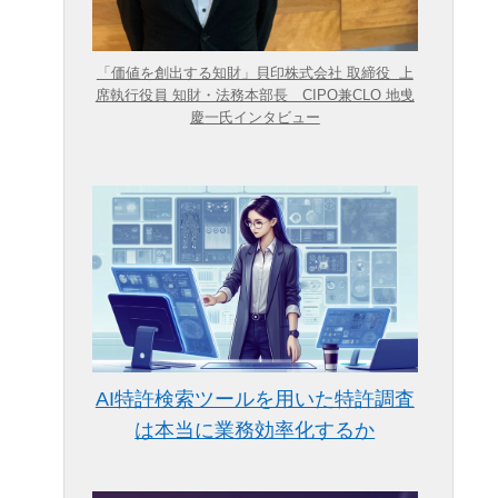
「価値を創出する知財」貝印株式会社 取締役 上
席執行役員 知財・法務本部長 CIPO兼CLO 地曵
慶一氏インタビュー
AI特許検索ツールを用いた特許調査
は本当に業務効率化するか