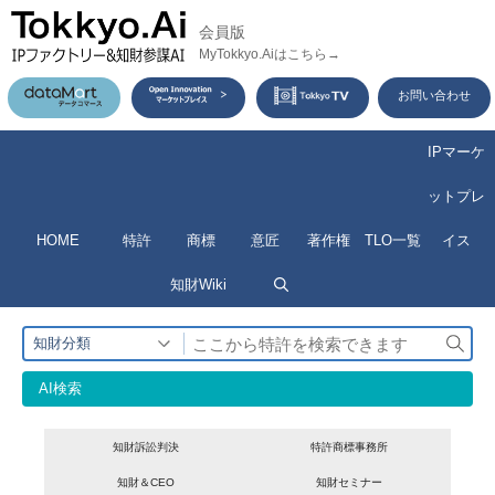
コ
会員版
ン
MyTokkyo.Aiはこちら→
テ
お問い合わせ
ン
ツ
IPマーケ
へ
ットプレ
ス
HOME
特許
商標
意匠
著作権
TLO一覧
イス
キ
ッ
知財Wiki
プ
検
知財分類
索
AI検索
知財訴訟判決
特許商標事務所
知財＆CEO
知財セミナー