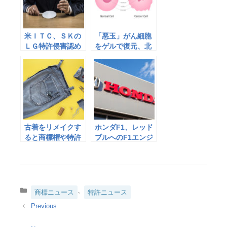
米ＩＴＣ、ＳＫの
「悪玉」がん細胞
ＬＧ特許侵害認め
をゲルで復元、北
ず
大教授ら特許出願
古着をリメイクす
ホンダF1、レッド
ると商標権や特許
ブルへのF1エンジ
権を侵害する？–
ンの知的財産権の
「FASHIONTECH
譲渡で合意
PROJECT」第2回
レポート
カ
、
商標ニュース
特許ニュース
テ
ゴ
リ