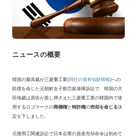
ニュースの概要
韓国の最高裁が三菱重工業(
同社の保有知財情報
)への
賠償を命じた元朝鮮女子勤労挺身隊訴訟で、韓国の大
田地裁は原告が差し押さえた三菱重工業の韓国内で使
用するロゴマークの
商標権
と
特許権
の
売却を命じる
決
定を下しました。
元徴用工関連訴訟で日本企業の資産売却命令は初めて