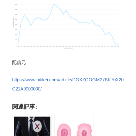
配信元
https://www.nikkei.com/article/DGXZQOGM27BK70X20
C21A9000000/
関連記事: