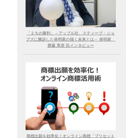
「２％の勝利」－アップル社、スティーブ・ジョ
ブズに勝訴した発明家の描く未来とは－ 発明家
齋藤 憲彦 氏インタビュー
商標出願を効率化！オンライン商標「プリセット