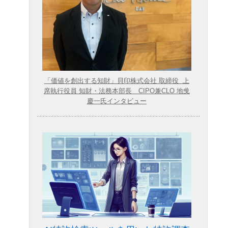
「価値を創出する知財」貝印株式会社 取締役 上
席執行役員 知財・法務本部長 CIPO兼CLO 地曵
慶一氏インタビュー