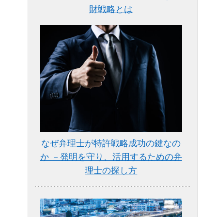
財戦略とは
なぜ弁理士が特許戦略成功の鍵なの
か －発明を守り、活用するための弁
理士の探し方