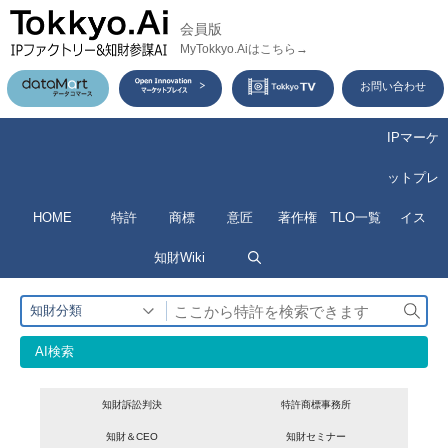
コ
会員版
ン
MyTokkyo.Aiはこちら→
テ
お問い合わせ
ン
ツ
IPマーケ
へ
ットプレ
ス
HOME
特許
商標
意匠
著作権
TLO一覧
イス
キ
ッ
知財Wiki
プ
検
知財分類
索
AI検索
知財訴訟判決
特許商標事務所
知財＆CEO
知財セミナー