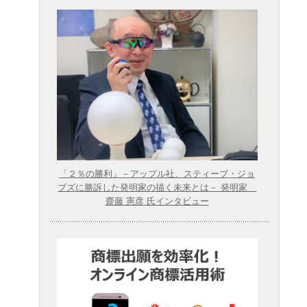
「２％の勝利」－アップル社、スティーブ・ジョ
ブズに勝訴した発明家の描く未来とは－ 発明家
齋藤 憲彦 氏インタビュー