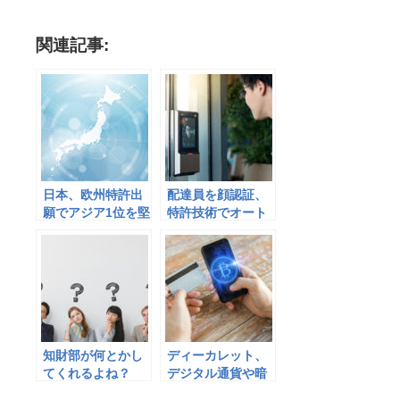
関連記事:
日本、欧州特許出
配達員を顔認証、
願でアジア1位を堅
特許技術でオート
持
ロックマンション
の置き配に対応
知財部が何とかし
ディーカレット、
てくれるよね？
デジタル通貨や暗
IPランドスケープ
号資産の相互運用