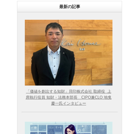
最新の記事
「価値を創出する知財」貝印株式会社 取締役 上
席執行役員 知財・法務本部長 CIPO兼CLO 地曵
慶一氏インタビュー