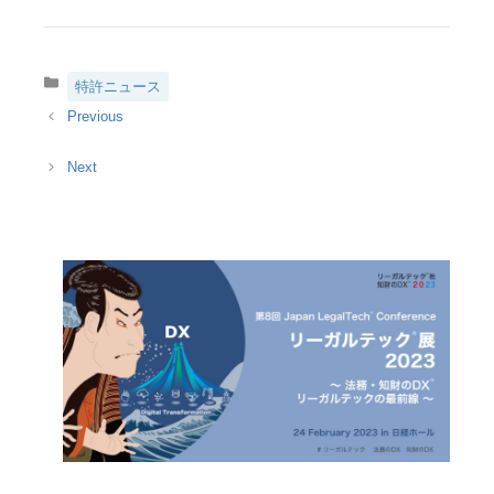
への誤解
性を拡大する価値
交換システムに関
する特許を取得
カ
特許ニュース
テ
ゴ
リ
ー