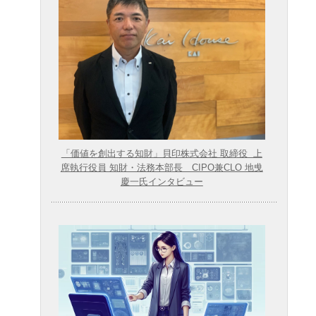
「価値を創出する知財」貝印株式会社 取締役 上
席執行役員 知財・法務本部長 CIPO兼CLO 地曵
慶一氏インタビュー