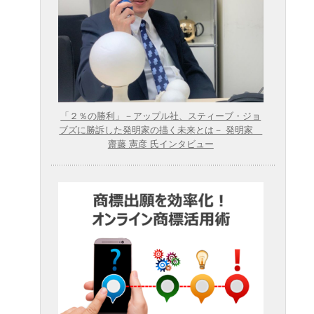
「２％の勝利」－アップル社、スティーブ・ジョ
ブズに勝訴した発明家の描く未来とは－ 発明家
齋藤 憲彦 氏インタビュー