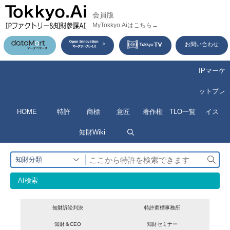
コ
会員版
ン
MyTokkyo.Aiはこちら→
テ
お問い合わせ
ン
ツ
IPマーケ
へ
ットプレ
ス
HOME
特許
商標
意匠
著作権
TLO一覧
イス
キ
ッ
知財Wiki
プ
検
知財分類
索
AI検索
知財訴訟判決
特許商標事務所
知財＆CEO
知財セミナー