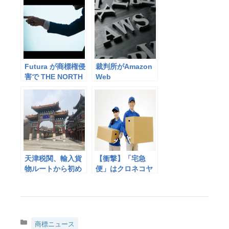
Futura が商標権侵
裁判所がAmazon
害で THE NORTH
Web
FACE を訴える
Services(AWS)の
ロゴを中国で使用
することを禁止
天津税関、輸入貨
【衝撃】「宅急
物ルートから初め
便」はクロネコヤ
て知的財産権侵害
マトの登録商標だ
品を押収
った！ 普通名称じ
ゃなく実は商品名
だった5選
カ
商標ニュース