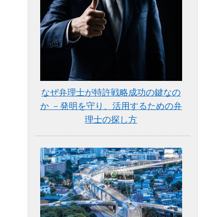
なぜ弁理士が特許戦略成功の鍵なの
か －発明を守り、活用するための弁
理士の探し方