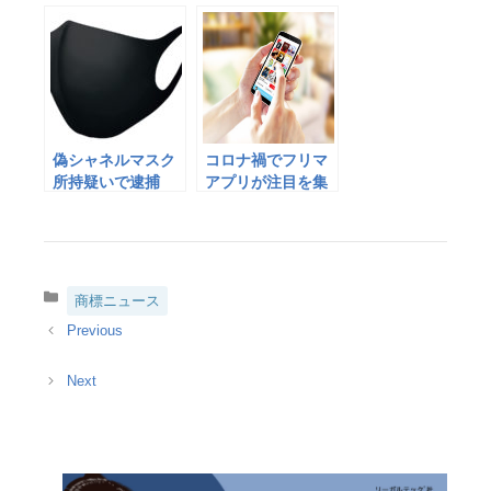
録―中国
ボックス」 累計
ユーザー数1万人突
破
偽シャネルマスク
コロナ禍でフリマ
所持疑いで逮捕
アプリが注目を集
コロナに便乗か、
める中増える「う
愛知県警
っかり法律違
反」。副業気分で
も油断大敵
カ
商標ニュース
テ
ゴ
リ
ー