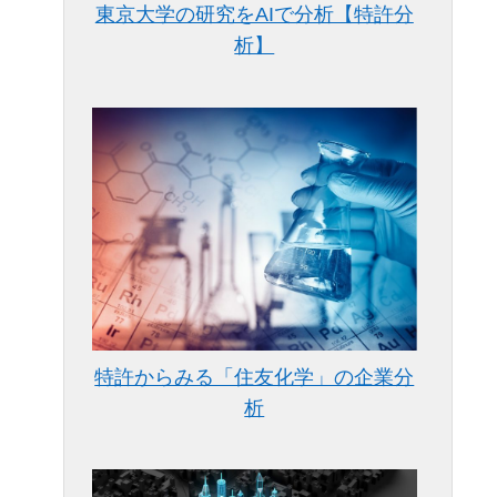
東京大学の研究をAIで分析【特許分
析】
特許からみる「住友化学」の企業分
析