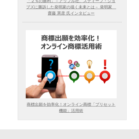
「２％の勝利」－アップル社、スティーブ・ジョ
ブズに勝訴した発明家の描く未来とは－ 発明家
齋藤 憲彦 氏インタビュー
商標出願を効率化！オンライン商標「プリセット
機能」活用術