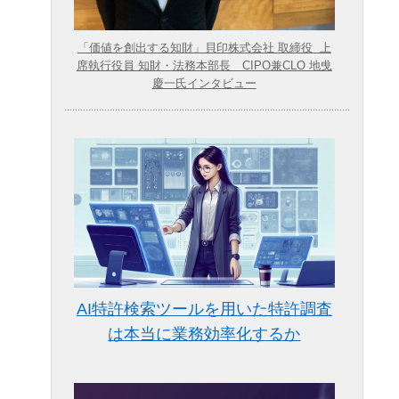
「価値を創出する知財」貝印株式会社 取締役 上
席執行役員 知財・法務本部長 CIPO兼CLO 地曵
慶一氏インタビュー
AI特許検索ツールを用いた特許調査
は本当に業務効率化するか