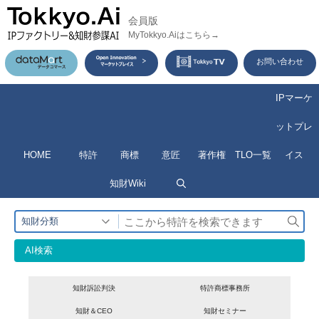
コ
会員版
ン
MyTokkyo.Aiはこちら→
テ
お問い合わせ
ン
ツ
IPマーケ
へ
ットプレ
ス
HOME
特許
商標
意匠
著作権
TLO一覧
イス
キ
ッ
知財Wiki
プ
検
知財分類
索
AI検索
知財訴訟判決
特許商標事務所
知財＆CEO
知財セミナー