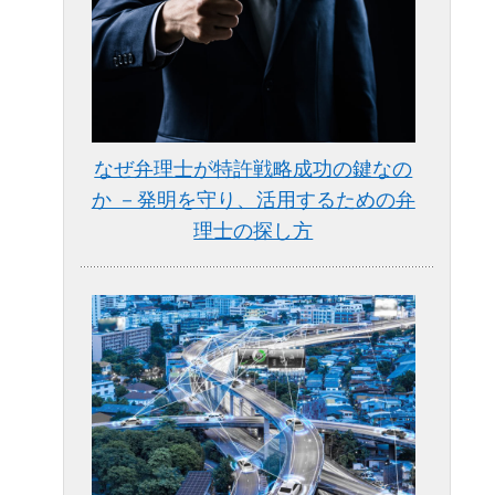
なぜ弁理士が特許戦略成功の鍵なの
か －発明を守り、活用するための弁
理士の探し方