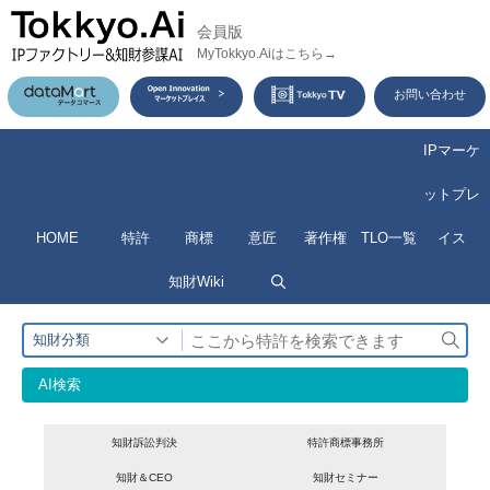
コ
会員版
ン
MyTokkyo.Aiはこちら→
テ
お問い合わせ
ン
ツ
IPマーケ
へ
ットプレ
ス
HOME
特許
商標
意匠
著作権
TLO一覧
イス
キ
ッ
知財Wiki
プ
検
知財分類
索
AI検索
知財訴訟判決
特許商標事務所
知財＆CEO
知財セミナー