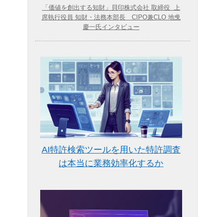
「価値を創出する知財」貝印株式会社 取締役 上
席執行役員 知財・法務本部長 CIPO兼CLO 地曵
慶一氏インタビュー
AI特許検索ツールを用いた特許調査
は本当に業務効率化するか