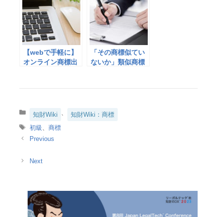
選
【webで手軽に】
「その商標似てい
オンライン商標出
ないか」類似商標
願サービスを選ぶ
の判断方法とは
ためのポイント5つ
カ
、
知財Wiki
知財Wiki：商標
テ
タ
初級
、
商標
ゴ
グ
リ
ー