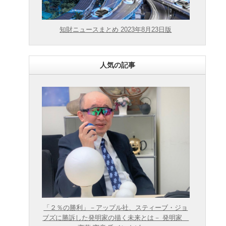
知財ニュースまとめ 2023年8月23日版
人気の記事
「２％の勝利」－アップル社、スティーブ・ジョ
ブズに勝訴した発明家の描く未来とは－ 発明家