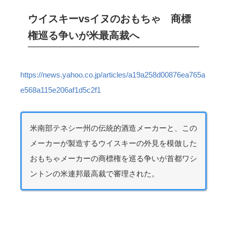
ウイスキーvsイヌのおもちゃ 商標
権巡る争いが米最高裁へ
https://news.yahoo.co.jp/articles/a19a258d00876ea765a
e568a115e206af1d5c2f1
米南部テネシー州の伝統的酒造メーカーと、この
メーカーが製造するウイスキーの外見を模倣した
おもちゃメーカーの商標権を巡る争いが首都ワシ
ントンの米連邦最高裁で審理された。