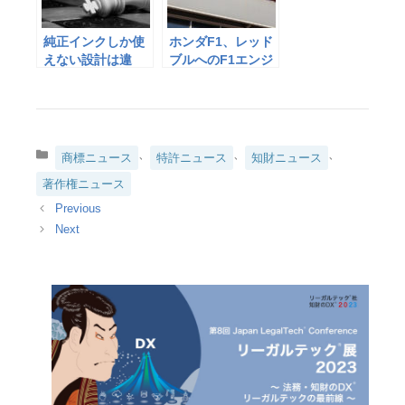
純正インクしか使
ホンダF1、レッド
えない設計は違
ブルへのF1エンジ
法 ブラザー社は
ンの知的財産権の
賠償
譲渡で合意
カ
、
、
、
商標ニュース
特許ニュース
知財ニュース
テ
著作権ニュース
ゴ
リ
ー