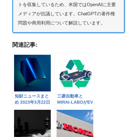
トを収集しているため、米国ではOpenAIに主要
メディアが抗議しています。ChatGPTの著作権
問題や商用利用について解説しています。
関連記事:
知財ニュースまと
三菱自動車と
め 2023年3月22日
MIRAI-LABOがEV
版
の使用済みバッテ
リーを使った街路
灯の開発を発表