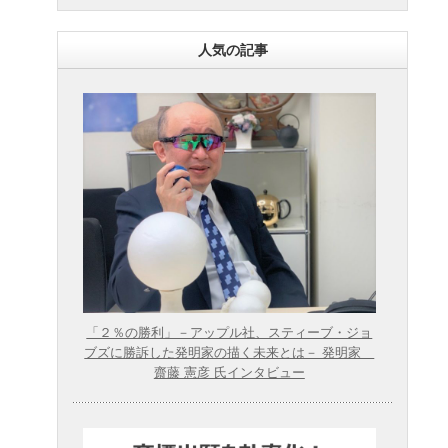
人気の記事
「２％の勝利」－アップル社、スティーブ・ジョ
ブズに勝訴した発明家の描く未来とは－ 発明家
齋藤 憲彦 氏インタビュー