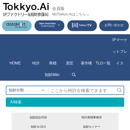
コ
会員版
ン
MyTokkyo.Aiはこちら→
テ
お問い合わせ
ン
ツ
IPマーケ
へ
ットプレ
ス
HOME
特許
商標
意匠
著作権
TLO一覧
イス
キ
ッ
知財Wiki
プ
検
知財分類
索
AI検索
知財訴訟判決
特許商標事務所
知財＆CEO
知財セミナー