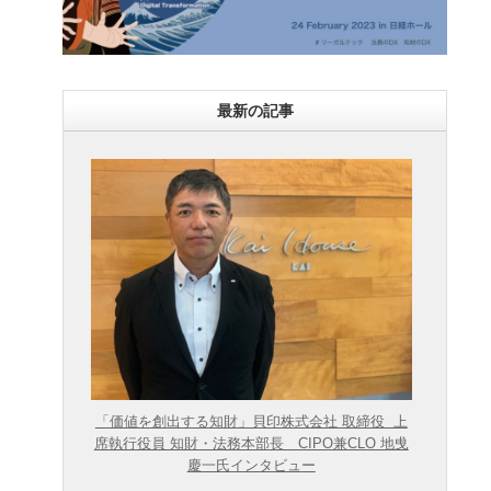
最新の記事
「価値を創出する知財」貝印株式会社 取締役 上
席執行役員 知財・法務本部長 CIPO兼CLO 地曵
慶一氏インタビュー