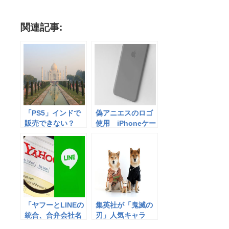
関連記事:
「PS5」インドで
偽アニエスのロゴ
販売できない？
使用 iPhoneケー
「個人が商標登
スをネット販売
録」報道、サイト
に発売日掲載なし
「ヤフーとLINEの
集英社が「鬼滅の
統合、合弁会社名
刃」人気キャラ
は「Aホールディ
の“衣装図柄”を商