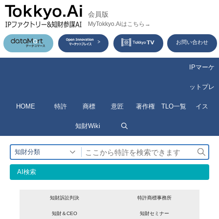
コ
会員版
ン
MyTokkyo.Aiはこちら→
テ
お問い合わせ
ン
ツ
IPマーケ
へ
ットプレ
ス
HOME
特許
商標
意匠
著作権
TLO一覧
イス
キ
ッ
知財Wiki
プ
検
知財分類
索
AI検索
知財訴訟判決
特許商標事務所
知財＆CEO
知財セミナー