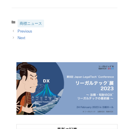
ングス」？ ソフ
標出願した真の狙
トバンク「正式に
いとは？
決定したものでは
ない」 しかし
カ
商標ニュース
LINEが商標出願済
テ
み」
ゴ
リ
ー