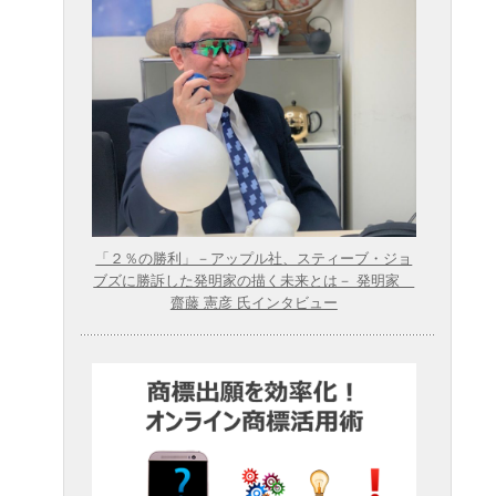
「２％の勝利」－アップル社、スティーブ・ジョ
ブズに勝訴した発明家の描く未来とは－ 発明家
齋藤 憲彦 氏インタビュー