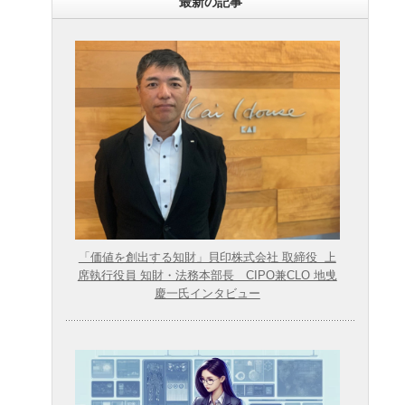
最新の記事
「価値を創出する知財」貝印株式会社 取締役 上
席執行役員 知財・法務本部長 CIPO兼CLO 地曵
慶一氏インタビュー