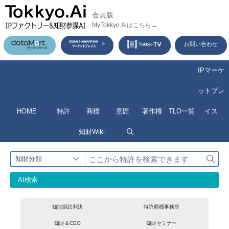
コ
会員版
ン
MyTokkyo.Aiはこちら→
テ
お問い合わせ
ン
ツ
IPマーケ
へ
ットプレ
ス
HOME
特許
商標
意匠
著作権
TLO一覧
イス
キ
ッ
知財Wiki
プ
検
知財分類
索
AI検索
知財訴訟判決
特許商標事務所
知財＆CEO
知財セミナー