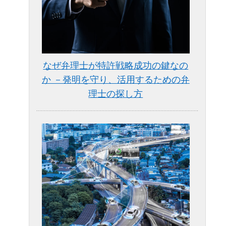
なぜ弁理士が特許戦略成功の鍵なの
か －発明を守り、活用するための弁
理士の探し方