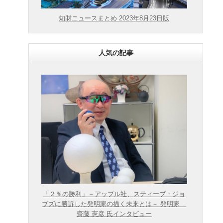
知財ニュースまとめ 2023年8月23日版
人気の記事
「２％の勝利」－アップル社、スティーブ・ジョ
ブズに勝訴した発明家の描く未来とは－ 発明家
齋藤 憲彦 氏インタビュー