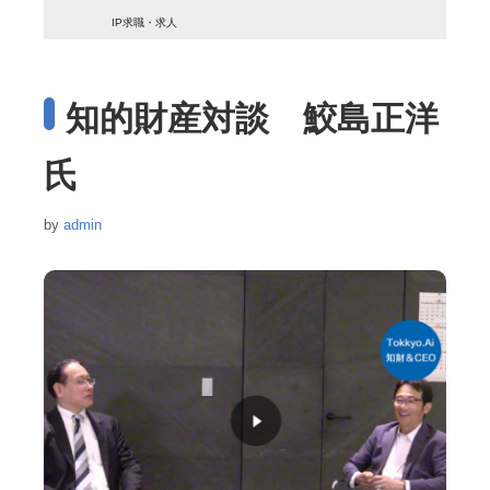
IP求職・求人
知的財産対談 鮫島正洋
氏
by
admin