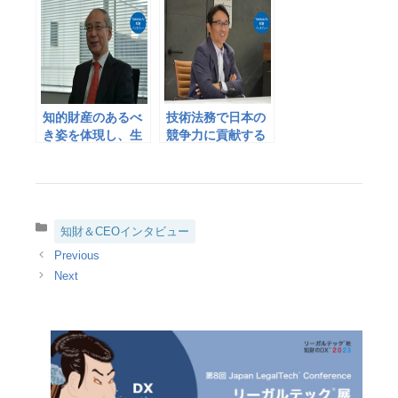
知的財産のあるべ
技術法務で日本の
き姿を体現し、生
競争力に貢献する
涯現役で
カ
知財＆CEOインタビュー
テ
ゴ
リ
ー