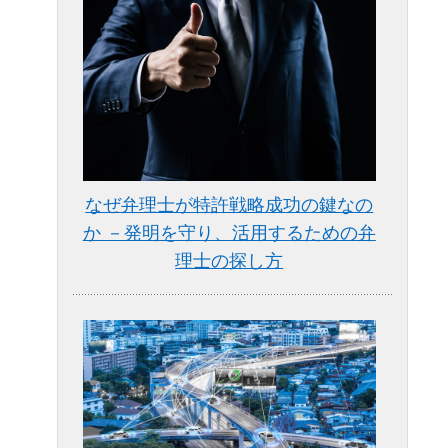
なぜ弁理士が特許戦略成功の鍵なの
か －発明を守り、活用するための弁
理士の探し方