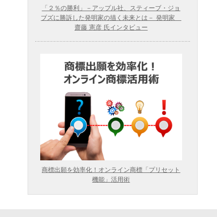
「２％の勝利」－アップル社、スティーブ・ジョ
ブズに勝訴した発明家の描く未来とは－ 発明家
齋藤 憲彦 氏インタビュー
商標出願を効率化！オンライン商標「プリセット
機能」活用術