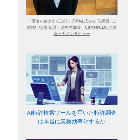
「価値を創出する知財」貝印株式会社 取締役 上
席執行役員 知財・法務本部長 CIPO兼CLO 地曵
慶一氏インタビュー
AI特許検索ツールを用いた特許調査
は本当に業務効率化するか