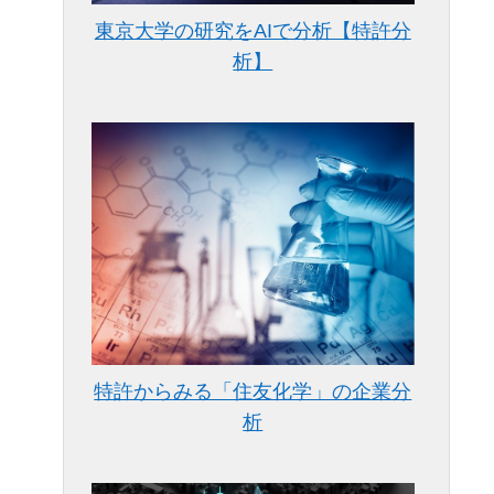
東京大学の研究をAIで分析【特許分
析】
特許からみる「住友化学」の企業分
析