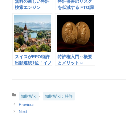
無料の新しい特許
特許侵害のリスク
検索エンジン
を低減する FTO調
「Tokkyo.Ai」で
査とは？
競合企業をチェッ
クする方法
スイスがEPO特許
特許権入門～概要
出願連続1位！イノ
とメリット～
ベーション大国と
いわれる理由とは
カ
、
知財Wiki
知財Wiki：特許
テ
ゴ
リ
ー