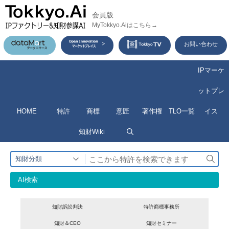
コ
会員版
ン
MyTokkyo.Aiはこちら→
テ
お問い合わせ
ン
ツ
IPマーケ
へ
ットプレ
ス
HOME
特許
商標
意匠
著作権
TLO一覧
イス
キ
ッ
知財Wiki
プ
検
知財分類
索
AI検索
知財訴訟判決
特許商標事務所
知財＆CEO
知財セミナー