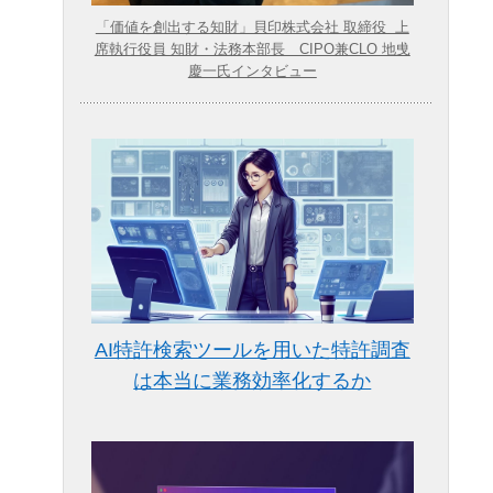
「価値を創出する知財」貝印株式会社 取締役 上
席執行役員 知財・法務本部長 CIPO兼CLO 地曵
慶一氏インタビュー
AI特許検索ツールを用いた特許調査
は本当に業務効率化するか