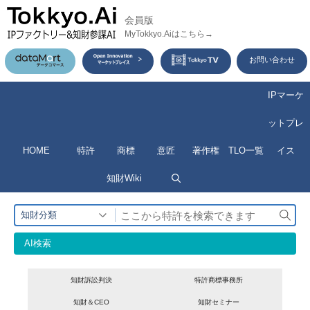
コ
会員版
ン
MyTokkyo.Aiはこちら→
テ
お問い合わせ
ン
ツ
IPマーケ
へ
ットプレ
ス
HOME
特許
商標
意匠
著作権
TLO一覧
イス
キ
ッ
知財Wiki
プ
検
知財分類
索
AI検索
知財訴訟判決
特許商標事務所
知財＆CEO
知財セミナー