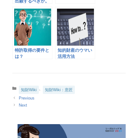
出願するべきか。
～特許にすべき発
明・すべきでない
発明～
特許取得の要件と
知的財産のウマい
は？
活用方法
カ
、
知財Wiki
知財Wiki：意匠
テ
ゴ
リ
ー