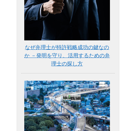
なぜ弁理士が特許戦略成功の鍵なの
か －発明を守り、活用するための弁
理士の探し方