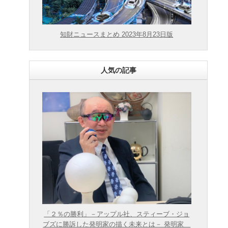
知財ニュースまとめ 2023年8月23日版
人気の記事
「２％の勝利」－アップル社、スティーブ・ジョ
ブズに勝訴した発明家の描く未来とは－ 発明家