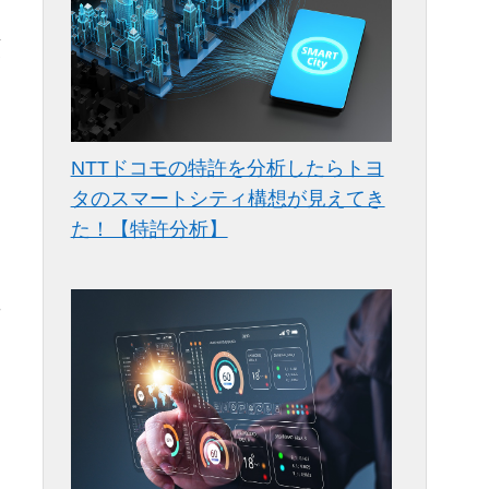
願
NTTドコモの特許を分析したらトヨ
タのスマートシティ構想が見えてき
た！【特許分析】
正