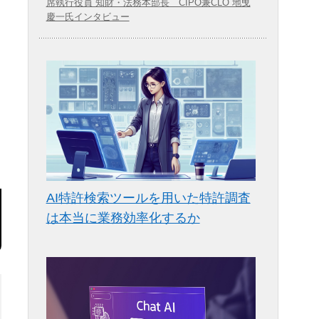
席執行役員 知財・法務本部長 CIPO兼CLO 地曵
慶一氏インタビュー
AI特許検索ツールを用いた特許調査
は本当に業務効率化するか