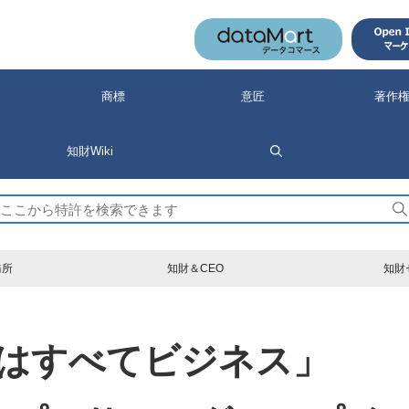
商標
意匠
著作
知財Wiki
検
索
務所
知財＆CEO
知財
はすべてビジネス」