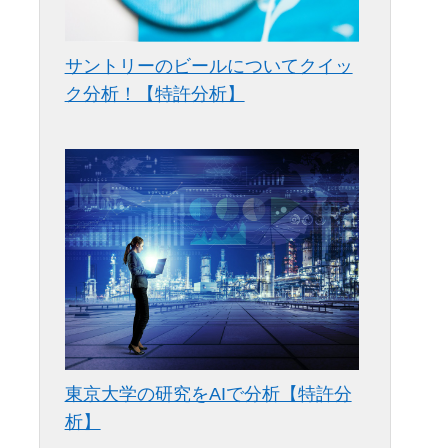
サントリーのビールについてクイッ
ク分析！【特許分析】
を
け
っ
学
東京大学の研究をAIで分析【特許分
析】