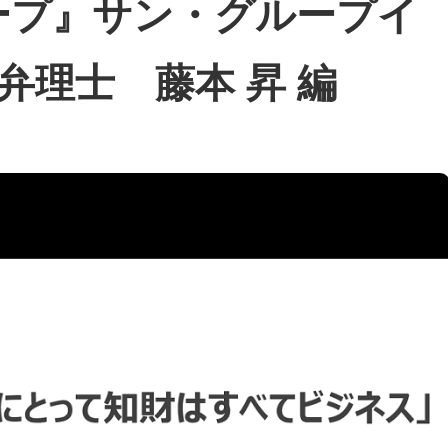
ープ』サン・グループイ
理士 藤本 昇 編