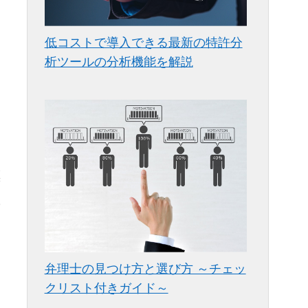
低コストで導入できる最新の特許分
析ツールの分析機能を解説
は
を
標
の
弁理士の見つけ方と選び方 ～チェッ
クリスト付きガイド～