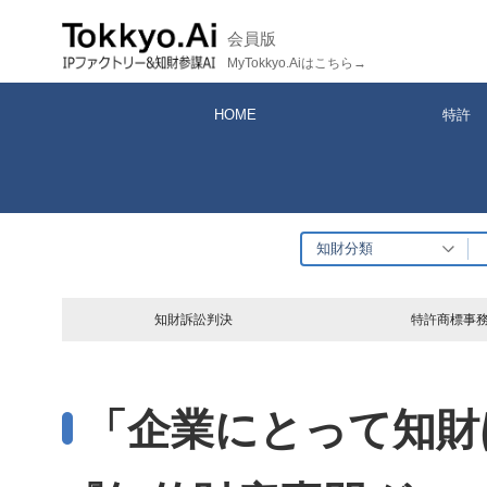
コ
会員版
ン
MyTokkyo.Aiはこちら→
テ
ン
HOME
特許
ツ
へ
ス
キ
知財分類
ッ
プ
知財訴訟判決
特許商標事
「企業にとって知財