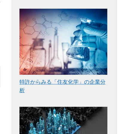
か
特許からみる「住友化学」の企業分
析