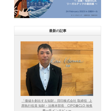
最新の記事
「価値を創出する知財」貝印株式会社 取締役 上
席執行役員 知財・法務本部長 CIPO兼CLO 地曵
慶一氏インタビュー