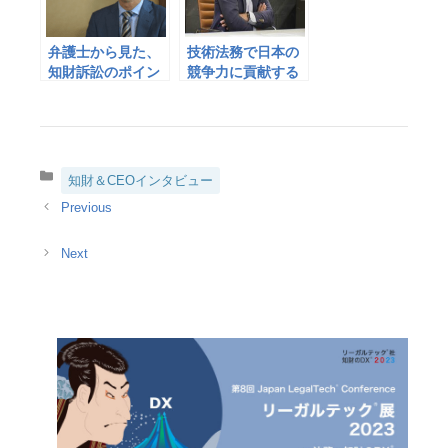
氏 × 中村合同特許
法律事務所 高石 秀
樹氏 共同インタビ
弁護士から見た、
技術法務で日本の
ュー
知財訴訟のポイン
競争力に貢献する
ト
カ
知財＆CEOインタビュー
テ
ゴ
リ
ー