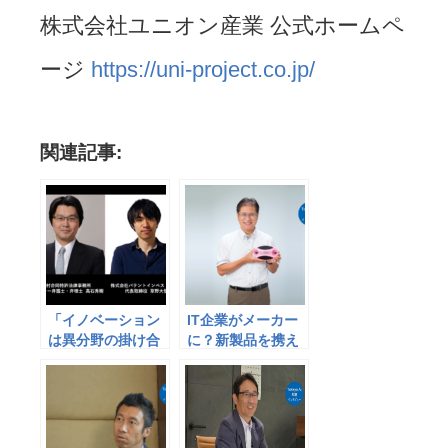
株式会社ユニオン産業 公式ホームペ
ージ
https://uni-project.co.jp/
関連記事:
「イノベーション
IT企業がメーカー
は異分野の掛け合
に？新製品を携え
わせから」～知財×
介護分野に挑戦-コ
映画への挑戦～ 株
アフューテック株
式会社パテントイ
式会社 松本正己
ンベストメント 代
氏-
表取締役 草野 大悟