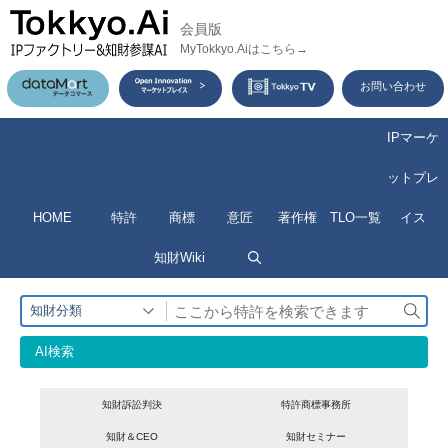
コ
会員版
ン
MyTokkyo.Aiはこちら→
テ
お問い合わせ
ン
ツ
IPマーケ
へ
ットプレ
ス
HOME
特許
商標
意匠
著作権
TLO一覧
イス
キ
ッ
知財Wiki
プ
検
知財分類
索
AI検索
知財訴訟判決
特許商標事務所
知財＆CEO
知財セミナー