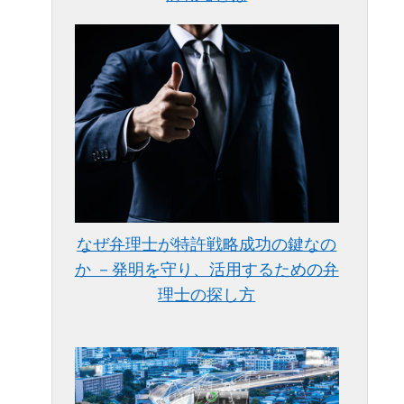
なぜ弁理士が特許戦略成功の鍵なの
か －発明を守り、活用するための弁
理士の探し方