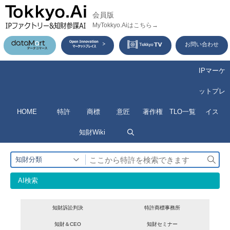
コ
会員版
ン
MyTokkyo.Aiはこちら→
テ
お問い合わせ
ン
ツ
IPマーケ
へ
ットプレ
ス
HOME
特許
商標
意匠
著作権
TLO一覧
イス
キ
ッ
知財Wiki
プ
検
知財分類
索
AI検索
知財訴訟判決
特許商標事務所
知財＆CEO
知財セミナー