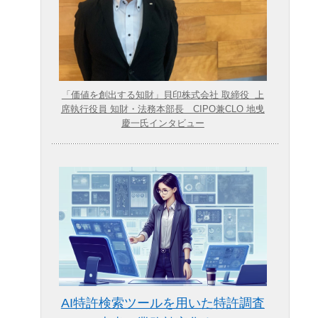
「価値を創出する知財」貝印株式会社 取締役 上
席執行役員 知財・法務本部長 CIPO兼CLO 地曵
慶一氏インタビュー
AI特許検索ツールを用いた特許調査