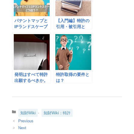
パテントマップと
【入門編】特許の
IPランドスケープ
引用・被引用と
の違いとは？
は？何に使える？
発明はすべて特許
特許取得の要件と
出願するべきか。
は？
～特許にすべき発
明・すべきでない
発明～
カ
、
知財Wiki
知財Wiki：特許
テ
ゴ
リ