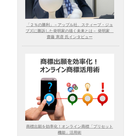
「２％の勝利」－アップル社、スティーブ・ジョ
ブズに勝訴した発明家の描く未来とは－ 発明家
齋藤 憲彦 氏インタビュー
商標出願を効率化！オンライン商標「プリセット
機能」活用術