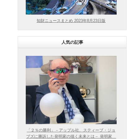
知財ニュースまとめ 2023年8月23日版
人気の記事
「２％の勝利」－アップル社、スティーブ・ジョ
ブズに勝訴した発明家の描く未来とは－ 発明家