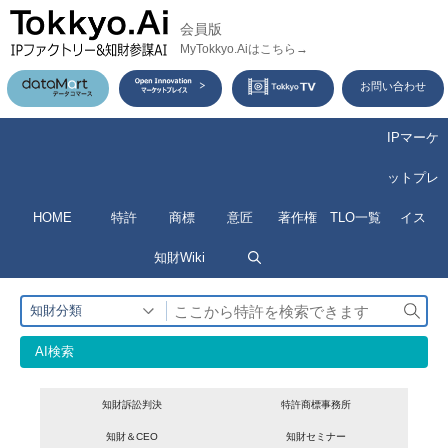
コ
会員版
ン
MyTokkyo.Aiはこちら→
テ
お問い合わせ
ン
ツ
IPマーケ
へ
ットプレ
ス
HOME
特許
商標
意匠
著作権
TLO一覧
イス
キ
ッ
知財Wiki
プ
検
知財分類
索
AI検索
知財訴訟判決
特許商標事務所
知財＆CEO
知財セミナー