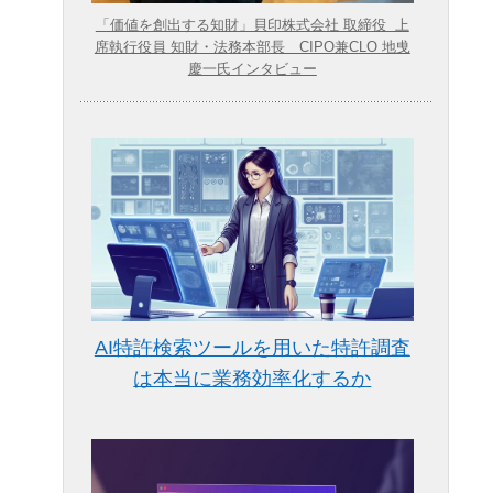
「価値を創出する知財」貝印株式会社 取締役 上
席執行役員 知財・法務本部長 CIPO兼CLO 地曵
慶一氏インタビュー
AI特許検索ツールを用いた特許調査
は本当に業務効率化するか