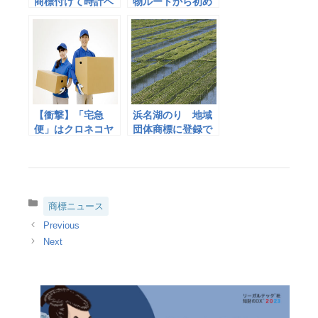
商標付けて時計ベ
物ルートから初め
ルト販売 印西
て知的財産権侵害
署、容疑で女逮捕
品を押収
【衝撃】「宅急
浜名湖のり 地域
便」はクロネコヤ
団体商標に登録で
マトの登録商標だ
ブランド化
った！ 普通名称じ
ゃなく実は商品名
だった5選
カ
商標ニュース
テ
ゴ
リ
ー