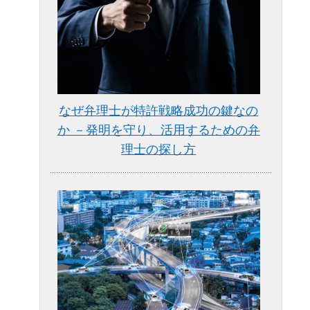
なぜ弁理士が特許戦略成功の鍵なの
か －発明を守り、活用するための弁
理士の探し方