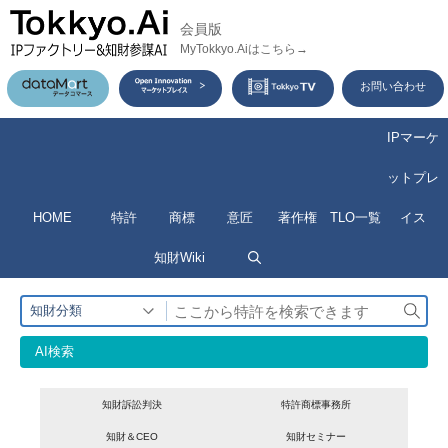
コ
会員版
ン
MyTokkyo.Aiはこちら→
テ
お問い合わせ
ン
ツ
IPマーケ
へ
ットプレ
ス
HOME
特許
商標
意匠
著作権
TLO一覧
イス
キ
ッ
知財Wiki
プ
検
知財分類
索
AI検索
知財訴訟判決
特許商標事務所
知財＆CEO
知財セミナー