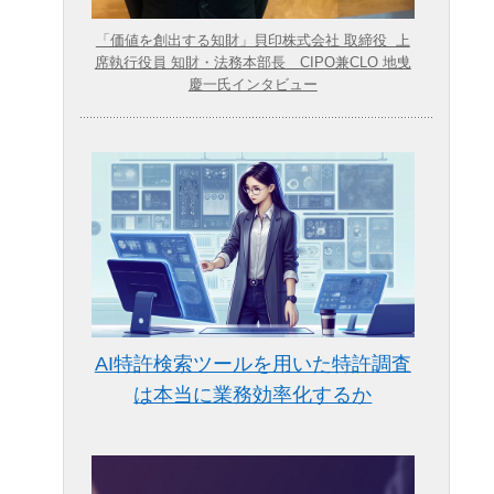
「価値を創出する知財」貝印株式会社 取締役 上
席執行役員 知財・法務本部長 CIPO兼CLO 地曵
慶一氏インタビュー
AI特許検索ツールを用いた特許調査
は本当に業務効率化するか