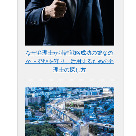
なぜ弁理士が特許戦略成功の鍵なの
か －発明を守り、活用するための弁
理士の探し方