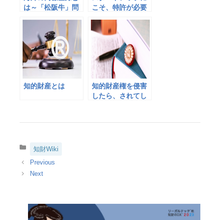
は～「松阪牛」問
こそ、特許が必要
題と国際商標出願
な理由
～
知的財産とは
知的財産権を侵害
したら、されてし
まったら？
カ
知財Wiki
テ
ゴ
リ
ー